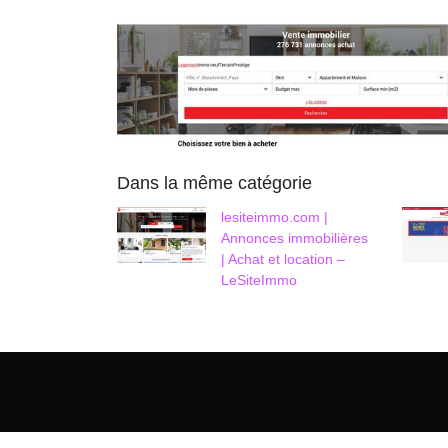
Dans la même catégorie
lesiteimmo.com |
Annonces immobilières
| Achat et location –
LeSiteImmo