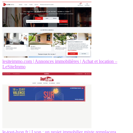
lesiteimmo.com | Annonces immobilières | Achat et location –
LeSiteImmo
le-tout-lyon.fr | Lyon : un projet immobilier mixte remplacera