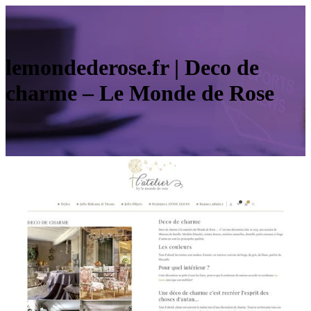
lemondederose.fr | Deco de
charme – Le Monde de Rose