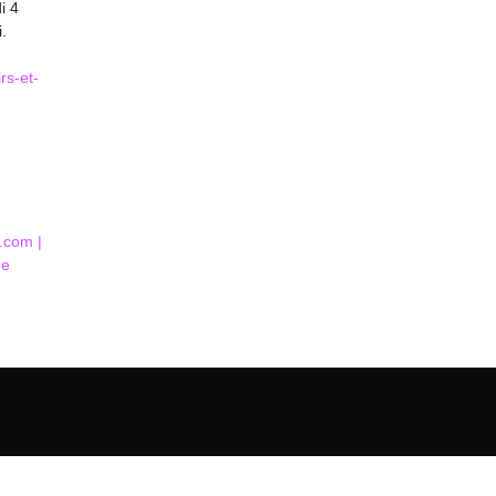
i 4
.
rs-et-
.com |
de