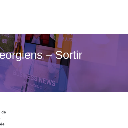
orgiens – Sortir
i de
s
lée