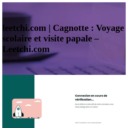
leetchi.com | Cagnotte : Voyage
scolaire et visite papale –
Leetchi.com