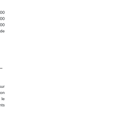
700
300
900
 de
–
sur
ion
 le
nts