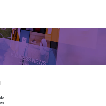
|
 de
 en