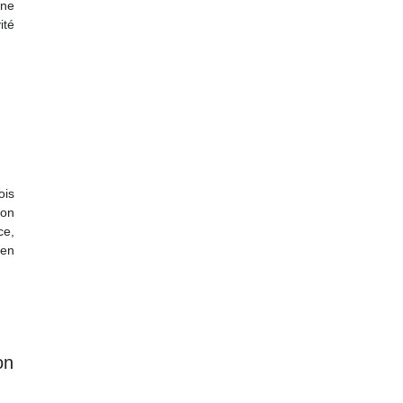
·ne
ité
ois
ion
ce,
 en
on