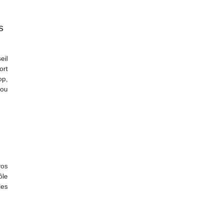
s
eil
ort
op,
 ou
os
ôle
les