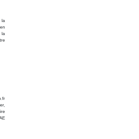
 la
 en
 la
tre
.fr
er,
ire
VAE